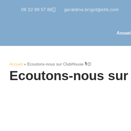
06 32 99 57 86
geraldine.brigot@etik.com
Accuei
Accueil
»
Ecoutons-nous sur ClubHouse 🎙😊
Ecoutons-nous sur