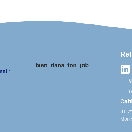
Ret
bien_dans_ton_job
ent ·
g
0
Cab
81, 
Mon s