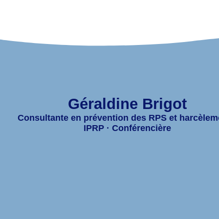
Géraldine Brigot
Consultante en prévention des RPS et harcèlem
IPRP · Conférencière