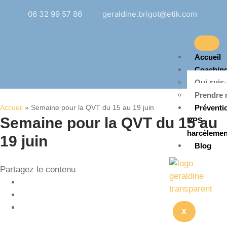
06 32 99 57 86
geraldine.brigot@etik.com
Accueil
Coachin
Qui suis-
Prendre 
Accueil
»
Semaine pour la QVT du 15 au 19 juin
Préventi
Semaine pour la QVT du 15 au
RPS -
harcèlemen
19 juin
Blog
Partagez le contenu
X